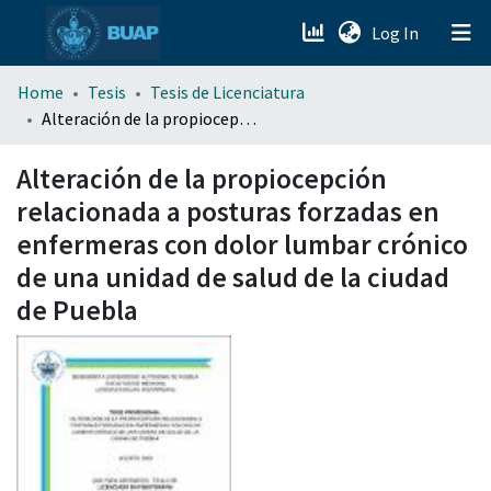
(current)
Log In
menu.section.about_menu
Home
Tesis
Tesis de Licenciatura
Alteración de la propiocepción relacionada a posturas forzadas en enfermeras con dolor lumbar crónico de una unidad de salud de la ciudad de Puebla
All of DSpace
Alteración de la propiocepción
relacionada a posturas forzadas en
enfermeras con dolor lumbar crónico
de una unidad de salud de la ciudad
de Puebla