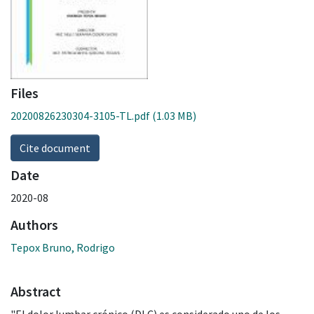
Files
20200826230304-3105-TL.pdf
(1.03 MB)
Cite document
Date
2020-08
Authors
Tepox Bruno, Rodrigo
Abstract
"El dolor lumbar crónico (DLC) es considerado uno de los