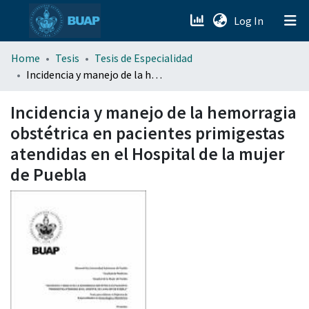
(current)
Log In
menu.section.about_menu
Home
Tesis
Tesis de Especialidad
Incidencia y manejo de la hemorragia obstétrica en pacientes primigestas atendidas en el Hospital de la mujer de Puebla
All of DSpace
Incidencia y manejo de la hemorragia
obstétrica en pacientes primigestas
atendidas en el Hospital de la mujer
de Puebla