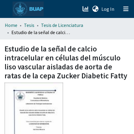
(current)
Log In
menu.section.about_menu
Home
Tesis
Tesis de Licenciatura
Estudio de la señal de calcio intracelular en células del músculo liso vascular aisladas de aorta de ratas de la cepa Zucker Diabetic Fatty
All of DSpace
Estudio de la señal de calcio
intracelular en células del músculo
liso vascular aisladas de aorta de
ratas de la cepa Zucker Diabetic Fatty