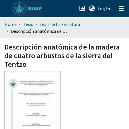
(current)
Log In
menu.section.about_menu
Home
Tesis
Tesis de Licenciatura
Descripción anatómica de la madera de cuatro arbustos de la sierra del Tentzo
All of DSpace
Descripción anatómica de la madera
de cuatro arbustos de la sierra del
Tentzo