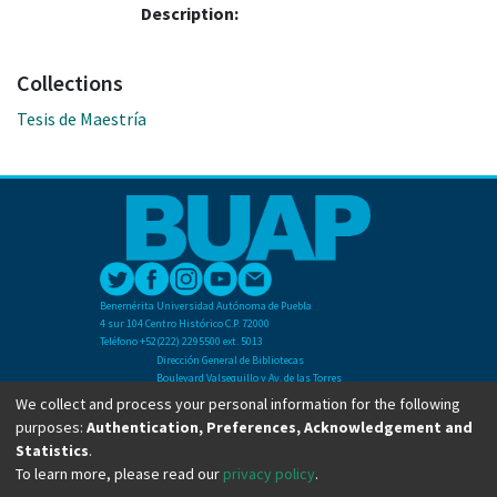
Description:
Collections
Tesis de Maestría
Benemérita Universidad Autónoma de Puebla
4 sur 104 Centro Histórico C.P. 72000
Teléfono +52(222) 2295500 ext. 5013
Dirección General de Bibliotecas
Boulevard Valsequillo y Av. de las Torres
Ciudad Universitaria. Col. San Manuel
We collect and process your personal information for the following
C.P. 72570
purposes:
Authentication, Preferences, Acknowledgement and
Teléfono +52 (222) 2295500 Ext 2901
Statistics
.
To learn more, please read our
privacy policy
.