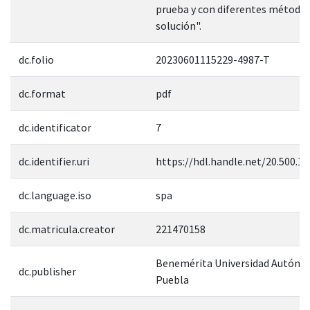
prueba y con diferentes métodos
solución".
dc.folio
20230601115229-4987-T
dc.format
pdf
dc.identificator
7
dc.identifier.uri
https://hdl.handle.net/20.500.1
dc.language.iso
spa
dc.matricula.creator
221470158
Benemérita Universidad Autóno
dc.publisher
Puebla