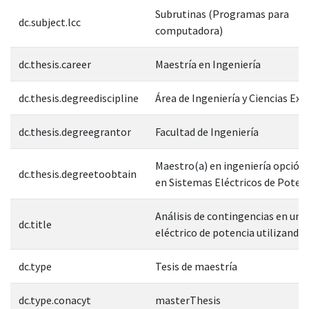
Subrutinas (Programas para
dc.subject.lcc
computadora)
dc.thesis.career
Maestría en Ingeniería
dc.thesis.degreediscipline
Área de Ingeniería y Ciencias Exa
dc.thesis.degreegrantor
Facultad de Ingeniería
Maestro(a) en ingeniería opción
dc.thesis.degreetoobtain
en Sistemas Eléctricos de Poten
Análisis de contingencias en un 
dc.title
eléctrico de potencia utilizand
dc.type
Tesis de maestría
dc.type.conacyt
masterThesis