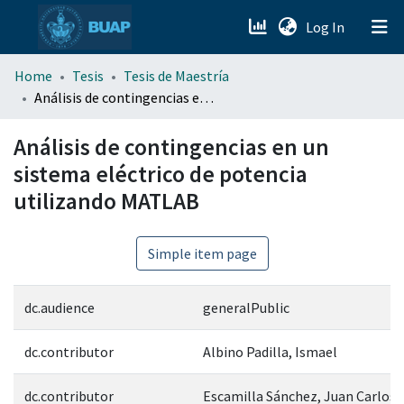
(current)
Log In
menu.section.about_menu
Home
Tesis
Tesis de Maestría
Análisis de contingencias en un sistema eléctrico de potencia utilizando MATLAB
All of DSpace
Análisis de contingencias en un
sistema eléctrico de potencia
utilizando MATLAB
Simple item page
dc.audience
generalPublic
dc.contributor
Albino Padilla, Ismael
dc.contributor
Escamilla Sánchez, Juan Carlos