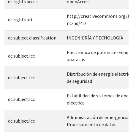
dc.rights.acces
openAccess
http://creativecommons.org/lic
dc.rights.uri
nc-nd/4.0
dc.subject.classification
INGENIERÍA Y TECNOLOGÍA
Electrónica de potencia--Equipo
dc.subject.lcc
aparatos
Distribución de energía eléctric
dc.subject.lcc
de seguridad
Estabilidad de sistemas de energ
dc.subject.lcc
eléctrica
Administración de emergencias-
dc.subject.lcc
Procesamiento de datos