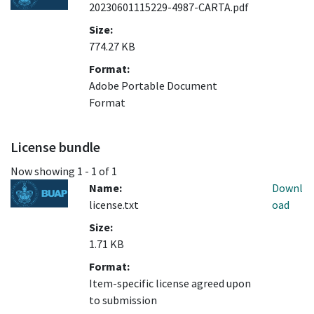
20230601115229-4987-CARTA.pdf
Size:
774.27 KB
Format:
Adobe Portable Document
Format
License bundle
Now showing
1 - 1 of 1
Name:
Downl
license.txt
oad
Size:
1.71 KB
Format:
Item-specific license agreed upon
to submission