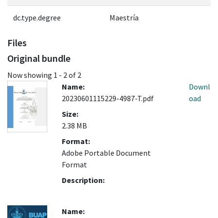
dc.type.degree
Maestría
Files
Original bundle
Now showing
1 - 2 of 2
Name:
Downl
20230601115229-4987-T.pdf
oad
Size:
2.38 MB
Format:
Adobe Portable Document
Format
Description:
Name: