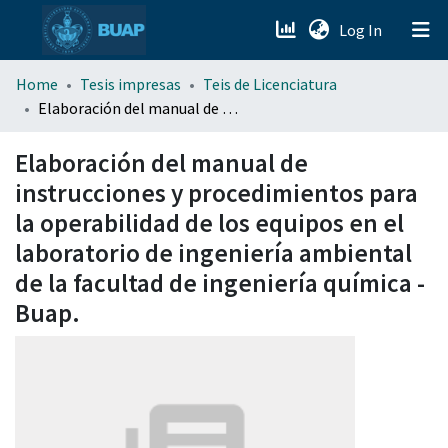
(current)
Log In
menu.section.about_menu
Home
Tesis impresas
Teis de Licenciatura
Elaboración del manual de instrucciones y procedimientos para la operabilidad de los equipos en el laboratorio de ingeniería ambiental de la facultad de ingeniería química - Buap.
All of DSpace
Elaboración del manual de
instrucciones y procedimientos para
la operabilidad de los equipos en el
laboratorio de ingeniería ambiental
de la facultad de ingeniería química -
Buap.