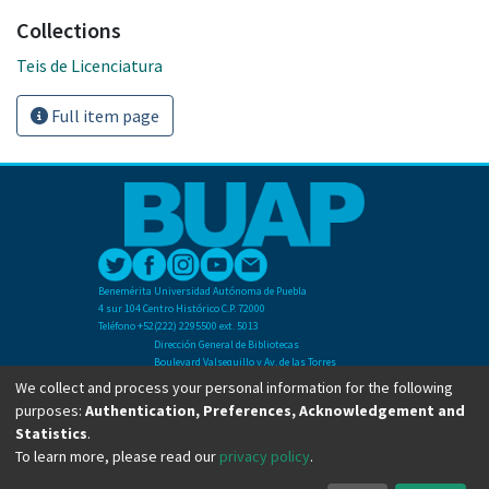
Collections
Teis de Licenciatura
Full item page
Benemérita Universidad Autónoma de Puebla
4 sur 104 Centro Histórico C.P. 72000
Teléfono +52(222) 2295500 ext. 5013
Dirección General de Bibliotecas
Boulevard Valsequillo y Av. de las Torres
Ciudad Universitaria. Col. San Manuel
We collect and process your personal information for the following
C.P. 72570
purposes:
Authentication, Preferences, Acknowledgement and
Teléfono +52 (222) 2295500 Ext 2901
Statistics
.
To learn more, please read our
privacy policy
.