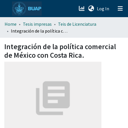
(current)
Log In
menu.section.about_menu
Home
Tesis impresas
Teis de Licenciatura
Integración de la política comercial de México con Costa Rica.
All of DSpace
Integración de la política comercial
de México con Costa Rica.