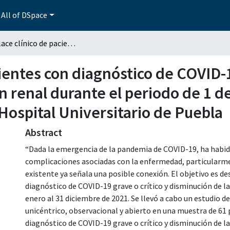
All of DSpace
Desenlace clínico de pacientes con diagnóstico de COVID-19 grave o crítico y disminución de la función renal durante el periodo de 1 de enero al 31 de diciembre de 2021 en el Hospital Universitario de Puebla
ientes con diagnóstico de COVID-1
n renal durante el periodo de 1 de
Hospital Universitario de Puebla
Abstract
“Dada la emergencia de la pandemia de COVID-19, ha habid
complicaciones asociadas con la enfermedad, particularmen
existente ya señala una posible conexión. El objetivo es des
diagnóstico de COVID-19 grave o crítico y disminución de la
enero al 31 diciembre de 2021. Se llevó a cabo un estudio de
unicéntrico, observacional y abierto en una muestra de 61 
diagnóstico de COVID-19 grave o crítico y disminución de la