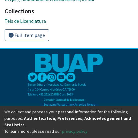
Collections
Teis de Licenciatura
Full item page
Benemérita Universidad Autónoma de Puebla
4 sur 104 Centro Histórico C.P. 72000
Teléfono +52(222) 2295500 ext. 5013
Dirección General de Bibliotecas
Boulevard Valsequillo y Av. de las Torres
Ciudad Universitaria. Col. San Manuel
We collect and process your personal information for the following
C.P. 72570
purposes:
Authentication, Preferences, Acknowledgement and
Teléfono +52 (222) 2295500 Ext 2901
Statistics
.
To learn more, please read our
privacy policy
.