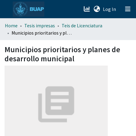
(current)
Log In
menu.section.about_menu
Home
Tesis impresas
Teis de Licenciatura
Municipios prioritarios y planes de desarrollo municipal
All of DSpace
Municipios prioritarios y planes de
desarrollo municipal