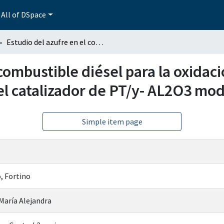
All of DSpace
Estudio del azufre en el combustible diésel para la oxidación del material particulado por medio del catalizador de PT/y- AL2O3 modificado
combustible diésel para la oxidaci
el catalizador de PT/y- AL2O3 mod
Simple item page
, Fortino
 María Alejandra