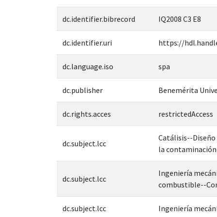
dc.identifier.bibrecord
IQ2008 C3 E8
dc.identifier.uri
https://hdl.handl
dc.language.iso
spa
dc.publisher
Benemérita Unive
dc.rights.acces
restrictedAccess
Catálisis--Diseño
dc.subject.lcc
la contaminación 
Ingeniería mecán
dc.subject.lcc
combustible--Co
dc.subject.lcc
Ingeniería mecán