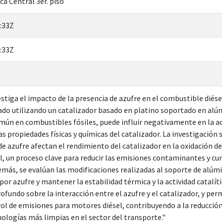
ca Central 3er. piso
:33Z
:33Z
stiga el impacto de la presencia de azufre en el combustible diésel 
ado utilizando un catalizador basado en platino soportado en alúm
n en combustibles fósiles, puede influir negativamente en la acti
las propiedades físicas y químicas del catalizador. La investigació
e azufre afectan el rendimiento del catalizador en la oxidación de
, un proceso clave para reducir las emisiones contaminantes y c
emás, se evalúan las modificaciones realizadas al soporte de alúmi
r azufre y mantener la estabilidad térmica y la actividad catalíti
fundo sobre la interacción entre el azufre y el catalizador, y per
ol de emisiones para motores diésel, contribuyendo a la reducció
nologías más limpias en el sector del transporte."