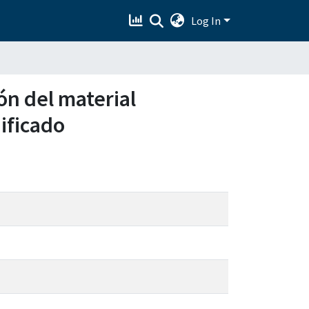
Log In
ón del material
ificado