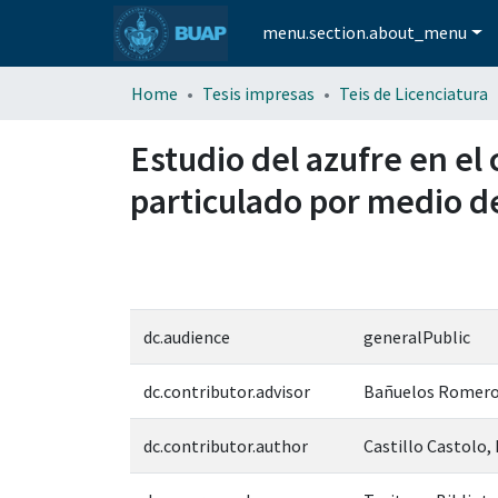
menu.section.about_menu
Home
Tesis impresas
Teis de Licenciatura
Estudio del azufre en el 
particulado por medio d
dc.audience
generalPublic
dc.contributor.advisor
Bañuelos Romero
dc.contributor.author
Castillo Castolo,