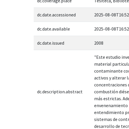
dc.coverage.place
Tesiteca, Bibliote
dc.date.accessioned
2025-08-08T16:52
dc.date.available
2025-08-08T16:52
dc.date.issued
2008
"Este estudio inve
material particul
contaminante comú
activos y alterar 
concentraciones d
dc.description.abstract
combustión diésel
más estrictas. Ad
envenenamiento po
entendimiento pro
sistemas de contr
desarrollo de tec