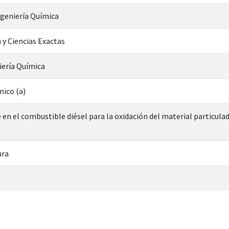
ngeniería Química
 y Ciencias Exactas
iería Química
mico (a)
e en el combustible diésel para la oxidación del material particul
ura