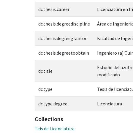
dc.thesis.career
Licenciatura en I
dc.thesis.degreediscipline
Área de Ingeniería
dc.thesis.degreegrantor
Facultad de Ingen
dc.thesis.degreetoobtain
Ingeniero (a) Quí
Estudio del azufr
dc.title
modificado
dc.type
Tesis de licenciat
dc.type.degree
Licenciatura
Collections
Teis de Licenciatura