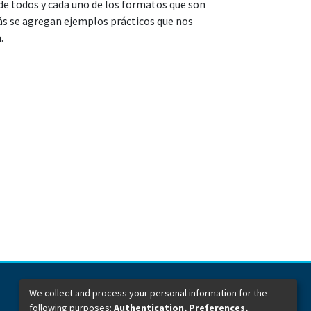
 de todos y cada uno de los formatos que son
ás se agregan ejemplos prácticos que nos
.
We collect and process your personal information for the
following purposes:
Authentication, Preferences,
Dirección General de Bibliotecas