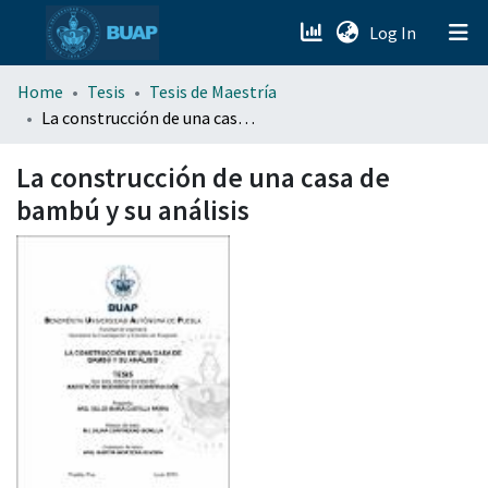
(current)
Log In
menu.section.about_menu
Home
Tesis
Tesis de Maestría
La construcción de una casa de bambú y su análisis
All of DSpace
La construcción de una casa de
bambú y su análisis