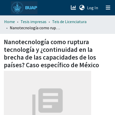
(current)
Log In
menu.section.about_menu
Home
Tesis impresas
Teis de Licenciatura
Nanotecnología como ruptura tecnología y ¿continuidad en la brecha de las capacidades de los países? Caso específico de México
All of DSpace
Nanotecnología como ruptura
tecnología y ¿continuidad en la
brecha de las capacidades de los
países? Caso específico de México