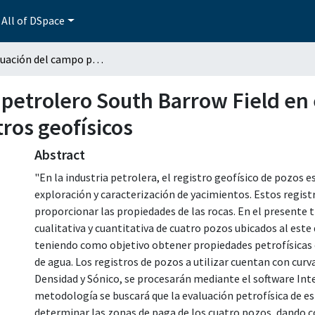
All of DSpace
Reevaluación del campo petrolero South Barrow Field en el estado de Alaska, USA, por medio de registros geofísicos
petrolero South Barrow Field en 
ros geofísicos
Abstract
"En la industria petrolera, el registro geofísico de pozos
exploración y caracterización de yacimientos. Estos regist
proporcionar las propiedades de las rocas. En el presente 
cualitativa y cuantitativa de cuatro pozos ubicados al este
teniendo como objetivo obtener propiedades petrofísicas 
de agua. Los registros de pozos a utilizar cuentan con cur
Densidad y Sónico, se procesarán mediante el software Int
metodología se buscará que la evaluación petrofísica de 
determinar las zonas de paga de los cuatro pozos, dando 