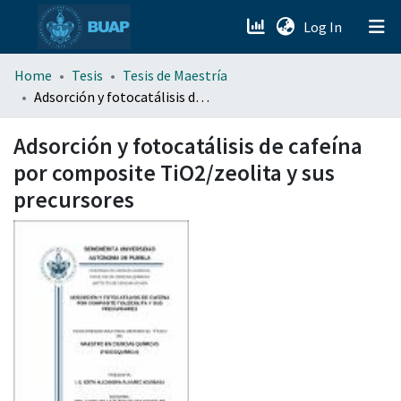
(current)
Log In
menu.section.about_menu
Home
Tesis
Tesis de Maestría
Adsorción y fotocatálisis de cafeína por composite TiO2/zeolita y sus precursores
All of DSpace
Adsorción y fotocatálisis de cafeína
por composite TiO2/zeolita y sus
precursores