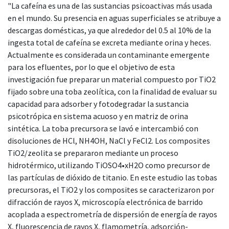
"La cafeína es una de las sustancias psicoactivas más usada
en el mundo. Su presencia en aguas superficiales se atribuye a
descargas domésticas, ya que alrededor del 0.5 al 10% de la
ingesta total de cafeína se excreta mediante orina y heces.
Actualmente es considerada un contaminante emergente
para los efluentes, por lo que el objetivo de esta
investigación fue preparar un material compuesto por TiO2
fijado sobre una toba zeolítica, con la finalidad de evaluar su
capacidad para adsorber y fotodegradar la sustancia
psicotrópica en sistema acuoso y en matriz de orina
sintética. La toba precursora se lavó e intercambió con
disoluciones de HCl, NH4OH, NaCl y FeCl2. Los composites
TiO2/zeolita se prepararon mediante un proceso
hidrotérmico, utilizando TiOSO4•xH2O como precursor de
las partículas de dióxido de titanio. En este estudio las tobas
precursoras, el TiO2 y los composites se caracterizaron por
difracción de rayos X, microscopía electrónica de barrido
acoplada a espectrometría de dispersión de energía de rayos
X, fluorescencia de rayos X, flamometría, adsorción-