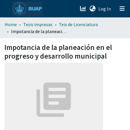
(current)
Log In
menu.section.about_menu
Home
Tesis impresas
Teis de Licenciatura
Impotancia de la planeación en el progreso y desarrollo municipal
All of DSpace
Impotancia de la planeación en el
progreso y desarrollo municipal