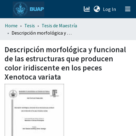
(current)
Log In
menu.section.about_menu
Home
Tesis
Tesis de Maestría
Descripción morfológica y funcional de las estructuras que producen color iridiscente en los peces Xenotoca variata
All of DSpace
Descripción morfológica y funcional
de las estructuras que producen
color iridiscente en los peces
Xenotoca variata