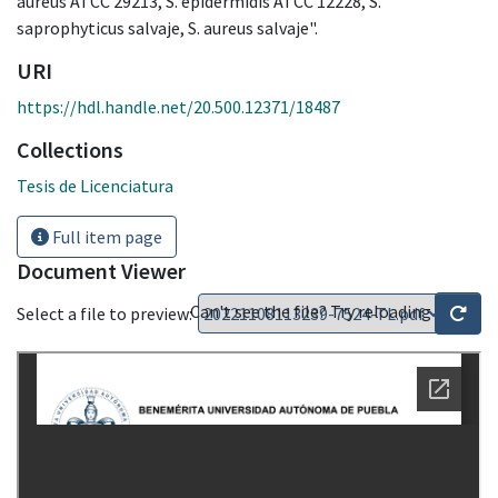
aureus ATCC 29213, S. epidermidis ATCC 12228, S.
saprophyticus salvaje, S. aureus salvaje".
URI
https://hdl.handle.net/20.500.12371/18487
Collections
Tesis de Licenciatura
Full item page
Document Viewer
Can't see the file? Try reloading
Select a file to preview: