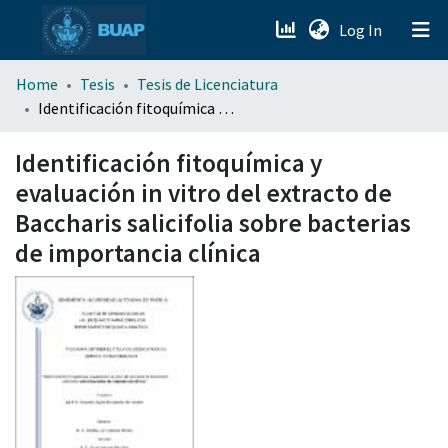
(current)
Log In
menu.section.about_menu
Home
Tesis
Tesis de Licenciatura
Identificación fitoquímica y evaluación in vitro del extracto de Baccharis salicifolia sobre bacterias de importancia clínica
All of DSpace
Identificación fitoquímica y
evaluación in vitro del extracto de
Baccharis salicifolia sobre bacterias
de importancia clínica