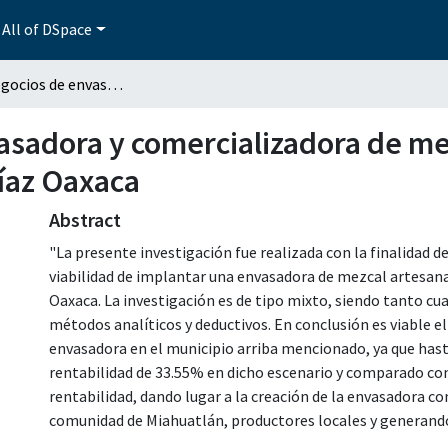
All of DSpace
Plan de negocios de envasadora y comercializadora de mezcal en el municipio de Miahuatlán de Porfirio Díaz Oaxaca
asadora y comercializadora de me
Díaz Oaxaca
Abstract
"La presente investigación fue realizada con la finalidad d
viabilidad de implantar una envasadora de mezcal artesana
Oaxaca. La investigación es de tipo mixto, siendo tanto cu
métodos analíticos y deductivos. En conclusión es viable e
envasadora en el municipio arriba mencionado, ya que hast
rentabilidad de 33.55% en dicho escenario y comparado con 
rentabilidad, dando lugar a la creación de la envasadora con
comunidad de Miahuatlán, productores locales y generand