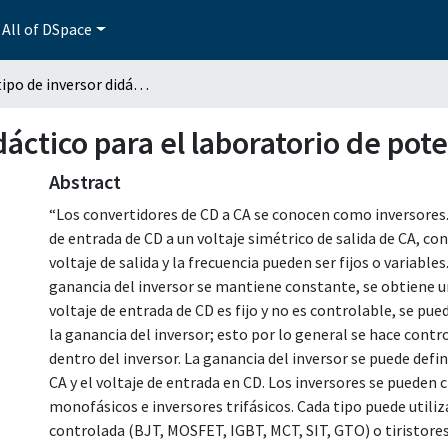
All of DSpace
Prototipo de inversor didáctico para el laboratorio de potencia
dáctico para el laboratorio de pot
Abstract
“Los convertidores de CD a CA se conocen como inversores. 
de entrada de CD a un voltaje simétrico de salida de CA, co
voltaje de salida y la frecuencia pueden ser fijos o variables
ganancia del inversor se mantiene constante, se obtiene un v
voltaje de entrada de CD es fijo y no es controlable, se pued
la ganancia del inversor; esto por lo general se hace con
dentro del inversor. La ganancia del inversor se puede defin
CA y el voltaje de entrada en CD. Los inversores se pueden c
monofásicos e inversores trifásicos. Cada tipo puede utiliz
controlada (BJT, MOSFET, IGBT, MCT, SIT, GTO) o tiristore