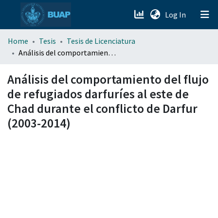
(current)
Log In
menu.section.about_menu
Home
Tesis
Tesis de Licenciatura
Análisis del comportamiento del flujo de refugiados darfuríes al este de Chad durante el conflicto de Darfur (2003-2014)
All of DSpace
Análisis del comportamiento del flujo
de refugiados darfuríes al este de
Chad durante el conflicto de Darfur
(2003-2014)