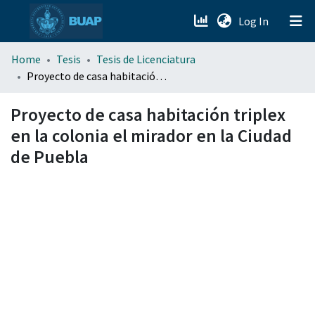
(current)
Log In
menu.section.about_menu
Home
Tesis
Tesis de Licenciatura
Proyecto de casa habitación triplex en la colonia el mirador en la Ciudad de Puebla
All of DSpace
Proyecto de casa habitación triplex
en la colonia el mirador en la Ciudad
de Puebla