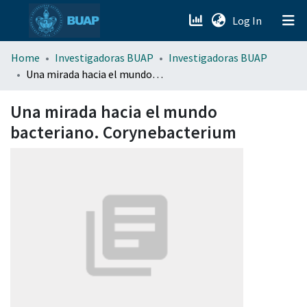
(current)
Log In
menu.section.about_menu
Home
Investigadoras BUAP
Investigadoras BUAP
Una mirada hacia el mundo bacteriano. Corynebacterium
All of DSpace
Una mirada hacia el mundo
bacteriano. Corynebacterium