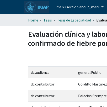
menu.section.about_menu
Home
Tesis
Tesis de Especialidad
Evaluación clínica y lab
confirmado de fiebre po
dc.audience
generalPublic
dc.contributor
Gordillo Martínez
dc.contributor
Palacios Stemprei