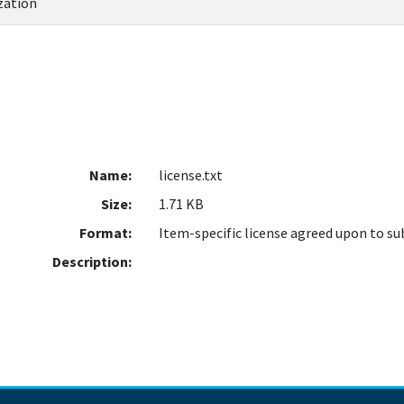
zation
Name:
license.txt
Size:
1.71 KB
Format:
Item-specific license agreed upon to s
Description: