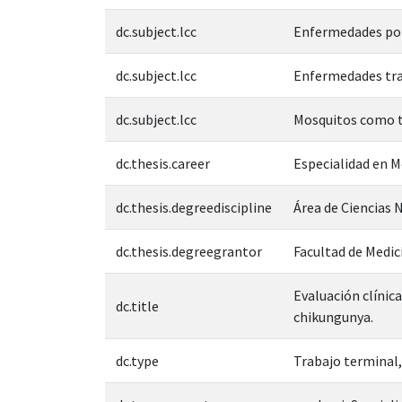
dc.subject.lcc
Enfermedades por
dc.subject.lcc
Enfermedades tra
dc.subject.lcc
Mosquitos como t
dc.thesis.career
Especialidad en M
dc.thesis.degreediscipline
Área de Ciencias N
dc.thesis.degreegrantor
Facultad de Medic
Evaluación clínic
dc.title
chikungunya.
dc.type
Trabajo terminal,