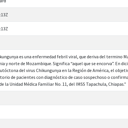
ard
:13Z
:13Z
ikungunya es una enfermedad febril viral, que deriva del termino M
ia y norte de Mozambique. Significa “aquel que se encorva”. En di
utóctona del virus Chikungunya en la Región de América, el objetiv
atorio de pacientes con diagnóstico de caso sospechoso o confirm
de la Unidad Médica Familiar No. 11, del IMSS Tapachula, Chiapas."