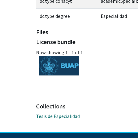
dc.type.conacyt
academicSpeciali
dc.type.degree
Especialidad
Files
License bundle
Now showing
1 - 1 of 1
Collections
Tesis de Especialidad