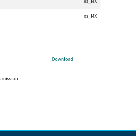
es_MX
es_MX
Download
ubmission