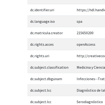
dc.identifier.uri
https://hdl.handl
dc.language.iso
spa
dc.matricula.creator
215650200
dc.rights.acces
openAccess
dc.rights.uri
http://creativec
dc.subject.classification
Medicina y Ciencia
dc.subject.dbgunam
Infecciones--Tra
dc.subject.lcc
Diagnóstico de la
dc.subject.lcc
Serodiagnóstico