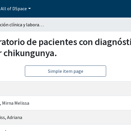
All of DSpace
Evaluación clínica y laboratorio de pacientes con diagnóstico de caso sospechoso y confirmado de fiebre por chikungunya.
oratorio de pacientes con diagnós
r chikungunya.
Simple item page
, Mirna Melissa
ss, Adriana