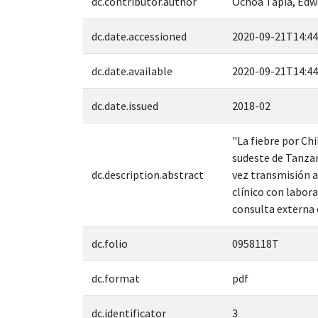
dc.contributor.author
Ochoa Tapia, Edw
dc.date.accessioned
2020-09-21T14:44
dc.date.available
2020-09-21T14:44
dc.date.issued
2018-02
"La fiebre por Ch
sudeste de Tanzan
dc.description.abstract
vez transmisión a
clínico con labor
consulta externa 
dc.folio
0958118T
dc.format
pdf
dc.identificator
3