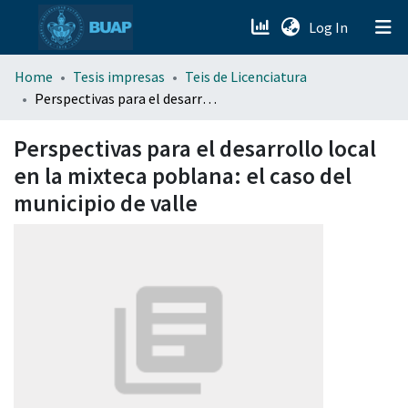
(current)
Log In
menu.section.about_menu
Home
Tesis impresas
Teis de Licenciatura
Perspectivas para el desarrollo local en la mixteca poblana: el caso del municipio de valle
All of DSpace
Perspectivas para el desarrollo local
en la mixteca poblana: el caso del
municipio de valle