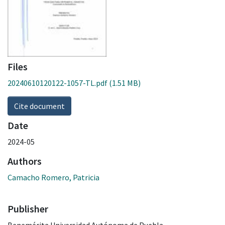
Files
20240610120122-1057-TL.pdf
(1.51 MB)
Cite document
Date
2024-05
Authors
Camacho Romero, Patricia
Publisher
Benemérita Universidad Autónoma de Puebla