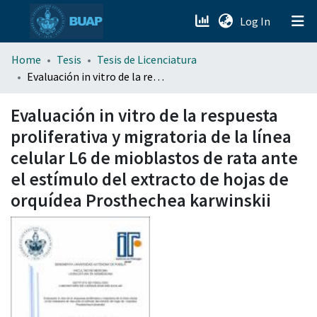
(current)
Log In
menu.section.about_menu
Home
Tesis
Tesis de Licenciatura
Evaluación in vitro de la respuesta proliferativa y migratoria de la línea celular L6 de mioblastos de rata ante el estímulo del extracto de hojas de orquídea Prosthechea karwinskii
All of DSpace
Evaluación in vitro de la respuesta
proliferativa y migratoria de la línea
celular L6 de mioblastos de rata ante
el estímulo del extracto de hojas de
orquídea Prosthechea karwinskii