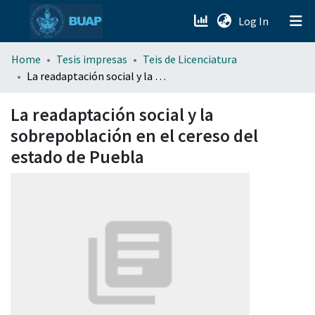
(current)
Log In
menu.section.about_menu
Home
Tesis impresas
Teis de Licenciatura
La readaptación social y la sobrepoblación en el cereso del estado de Puebla
All of DSpace
La readaptación social y la
sobrepoblación en el cereso del
estado de Puebla