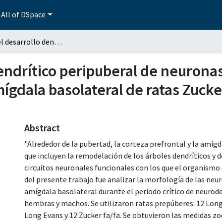
All of DSpace
Análisis del desarrollo dendrítico peripuberal de neuronas piramidales de corteza media prefrontal y de amígdala basolateral de ratas Zucker fa/fa hembras y machos
dendrítico peripuberal de neurona
ígdala basolateral de ratas Zucke
Abstract
"Alrededor de la pubertad, la corteza prefrontal y la amíg
que incluyen la remodelación de los árboles dendríticos y d
circuitos neuronales funcionales con los que el organismo c
del presente trabajo fue analizar la morfología de las neu
amígdala basolateral durante el periodo crítico de neurode
hembras y machos. Se utilizaron ratas prepúberes: 12 Long 
Long Evans y 12 Zucker fa/fa. Se obtuvieron las medidas zo