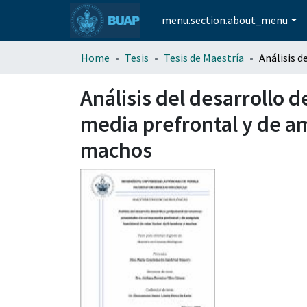
menu.section.about_menu
Home
Tesis
Tesis de Maestría
Análisis del desarrollo 
media prefrontal y de am
machos