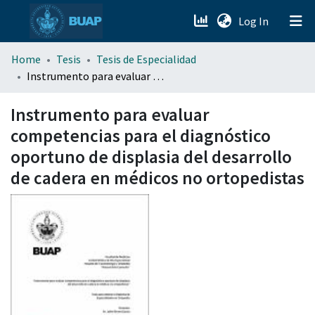
(current)
Log In
menu.section.about_menu
Home
Tesis
Tesis de Especialidad
Instrumento para evaluar competencias para el diagnóstico oportuno de displasia del desarrollo de cadera en médicos no ortopedistas
All of DSpace
Instrumento para evaluar
competencias para el diagnóstico
oportuno de displasia del desarrollo
de cadera en médicos no ortopedistas