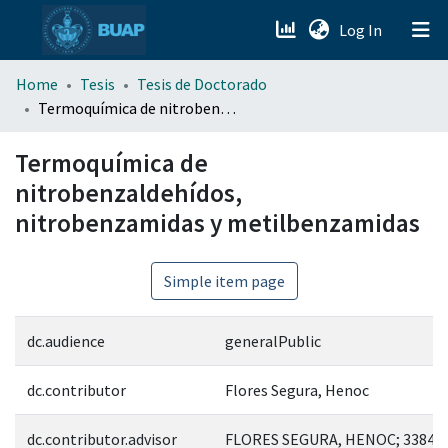
(current)
Log In
menu.section.about_menu
Home
Tesis
Tesis de Doctorado
Termoquímica de nitrobenzaldehídos, nitrobenzamidas y metilbenzamidas
All of DSpace
Termoquímica de
nitrobenzaldehídos,
nitrobenzamidas y metilbenzamidas
Simple item page
dc.audience
generalPublic
dc.contributor
Flores Segura, Henoc
dc.contributor.advisor
FLORES SEGURA, HENOC; 33840