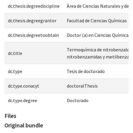
dc.thesis.degreediscipline
Área de Ciencias Naturales y de l
dc.thesis.degreegrantor
Facultad de Ciencias Químicas
dc.thesis.degreetoobtain
Doctor (a) en Ciencias Químicas
Termoquímica de nitrobenzaldeh
dc.title
nitrobenzamidas y metilbenzam
dc.type
Tesis de doctorado
dc.type.conacyt
doctoralThesis
dc.type.degree
Doctorado
Files
Original bundle