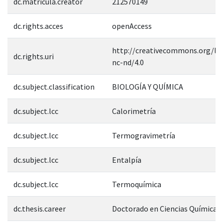
dc.matricula.creator
212570149
dc.rights.acces
openAccess
http://creativecommons.org/lic
dc.rights.uri
nc-nd/4.0
dc.subject.classification
BIOLOGÍA Y QUÍMICA
dc.subject.lcc
Calorimetría
dc.subject.lcc
Termogravimetría
dc.subject.lcc
Entalpía
dc.subject.lcc
Termoquímica
dc.thesis.career
Doctorado en Ciencias Químicas