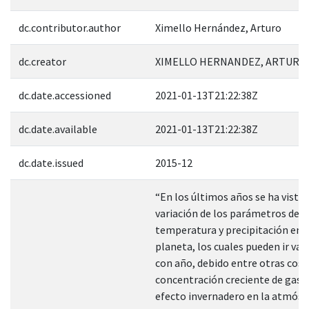
dc.contributor.author
Ximello Hernández, Arturo
dc.creator
XIMELLO HERNANDEZ, ARTURO;
dc.date.accessioned
2021-01-13T21:22:38Z
dc.date.available
2021-01-13T21:22:38Z
dc.date.issued
2015-12
“En los últimos años se ha visto
variación de los parámetros de
temperatura y precipitación en 
planeta, los cuales pueden ir va
con año, debido entre otras cosas
concentración creciente de gase
efecto invernadero en la atmósf