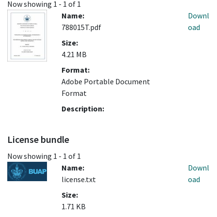
Now showing
1 - 1 of 1
Name:
Downl
788015T.pdf
oad
Size:
4.21 MB
Format:
Adobe Portable Document
Format
Description:
License bundle
Now showing
1 - 1 of 1
Name:
Downl
license.txt
oad
Size:
1.71 KB