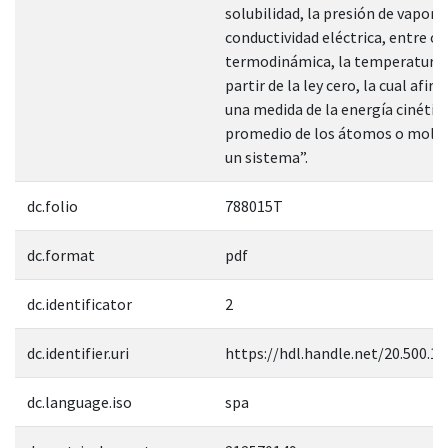
solubilidad, la presión de vapor, e
conductividad eléctrica, entre ot
termodinámica, la temperatura 
partir de la ley cero, la cual afir
una medida de la energía cinétic
promedio de los átomos o moléc
un sistema”.
dc.folio
788015T
dc.format
pdf
dc.identificator
2
dc.identifier.uri
https://hdl.handle.net/20.500.1
dc.language.iso
spa