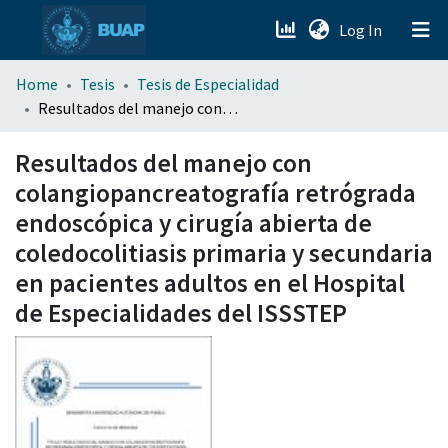
(current)
Log In
menu.section.about_menu
Home
Tesis
Tesis de Especialidad
Resultados del manejo con colangiopancreatografía retrógrada endoscópica y cirugía abierta de coledocolitiasis primaria y secundaria en pacientes adultos en el Hospital de Especialidades del ISSSTEP
All of DSpace
Resultados del manejo con
colangiopancreatografía retrógrada
endoscópica y cirugía abierta de
coledocolitiasis primaria y secundaria
en pacientes adultos en el Hospital
de Especialidades del ISSSTEP