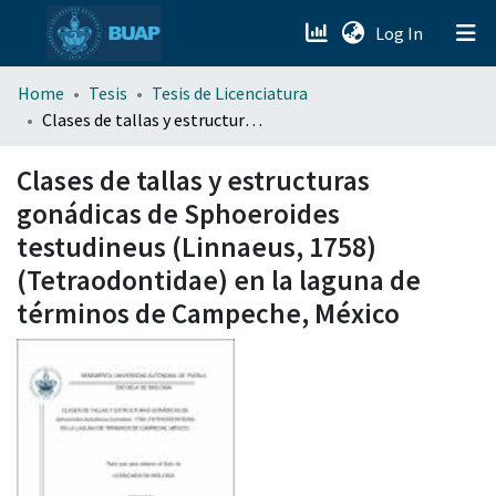
(current)
Log In
menu.section.about_menu
Home
Tesis
Tesis de Licenciatura
Clases de tallas y estructuras gonádicas de Sphoeroides testudineus (Linnaeus, 1758) (Tetraodontidae) en la laguna de términos de Campeche, México
All of DSpace
Clases de tallas y estructuras
gonádicas de Sphoeroides
testudineus (Linnaeus, 1758)
(Tetraodontidae) en la laguna de
términos de Campeche, México