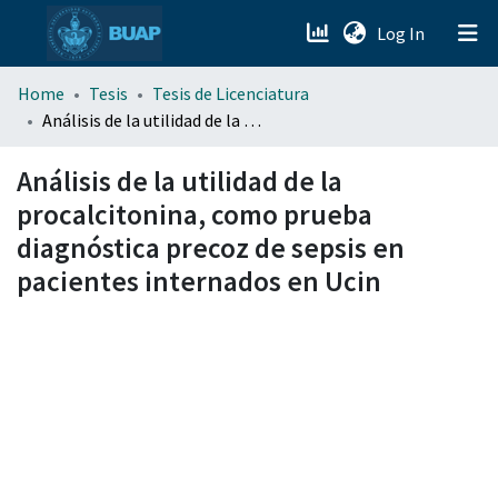
(current)
Log In
menu.section.about_menu
Home
Tesis
Tesis de Licenciatura
Análisis de la utilidad de la procalcitonina, como prueba diagnóstica precoz de sepsis en pacientes internados en Ucin
All of DSpace
Análisis de la utilidad de la
procalcitonina, como prueba
diagnóstica precoz de sepsis en
pacientes internados en Ucin