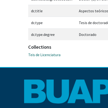
dc.title
Aspectos teórico
dc.type
Tesis de doctorad
dc.type.degree
Doctorado
Collections
Teis de Licenciatura