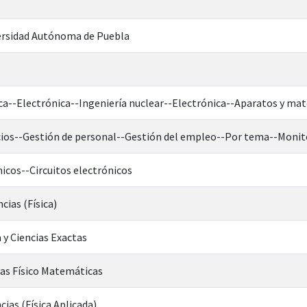
rsidad Autónoma de Puebla
ica--Electrónica--Ingeniería nuclear--Electrónica--Aparatos y ma
os--Gestión de personal--Gestión del empleo--Por tema--Monit
icos--Circuitos electrónicos
cias (Física)
 y Ciencias Exactas
ias Físico Matemáticas
cias (Física Aplicada)