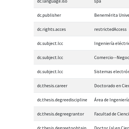
dc.language.iso
spa
dc.publisher
Benemérita Unive
dc.rights.acces
restrictedAccess
dc.subject.lcc
Ingeniería eléctr
dc.subject.lcc
Comercio--Negoci
dc.subject.lcc
Sistemas electrón
dc.thesis.career
Doctorado en Cien
dc.thesis.degreediscipline
Área de Ingeniería
dc.thesis.degreegrantor
Facultad de Cienc
dc.thesis.degreetoobtain
Doctor (a) en Cien