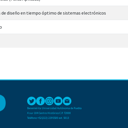
s de diseño en tiempo óptimo de sistemas electrónicos
o
Benemérita Universidad Autónoma de Puebla
4 sur 104 Centro Histórico C.P. 72000
Teléfono +52(222) 2295500 ext. 5013