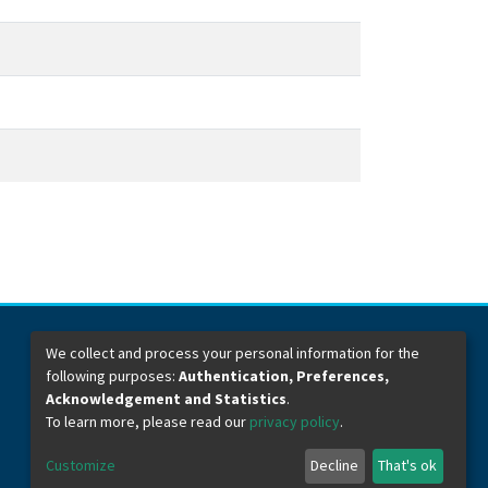
We collect and process your personal information for the
following purposes:
Authentication, Preferences,
Dirección General de Bibliotecas
Boulevard Valsequillo y Av. de las Torres
Acknowledgement and Statistics
.
Ciudad Universitaria. Col. San Manuel
To learn more, please read our
privacy policy
.
C.P. 72570
Teléfono +52 (222) 2295500 Ext 2901
Customize
Decline
That's ok