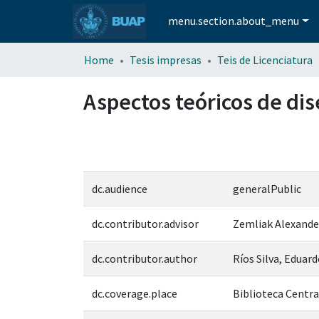
menu.section.about_menu
Home
Tesis impresas
Teis de Licenciatura
Aspectos teóricos de di
dc.audience
generalPublic
dc.contributor.advisor
Zemliak Alexande
dc.contributor.author
Ríos Silva, Eduar
dc.coverage.place
Biblioteca Central