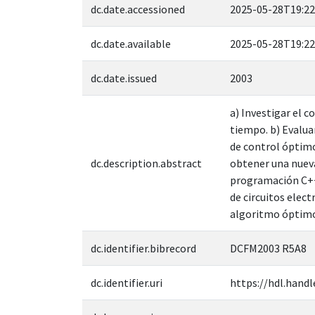
dc.date.accessioned
2025-05-28T19:22
dc.date.available
2025-05-28T19:22
dc.date.issued
2003
a) Investigar el 
tiempo. b) Evaluar
de control óptimo
dc.description.abstract
obtener una nueva
programación C++
de circuitos elect
algoritmo óptim
dc.identifier.bibrecord
DCFM2003 R5A8
dc.identifier.uri
https://hdl.handl