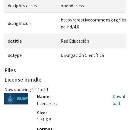
dc.rights.acces
openAccess
http://creativecommons.org/licen
dc.rights.uri
nc-nd/4.0
dc.title
Red Educación
dc.type
Divulgación Científica
Files
License bundle
Now showing
1 - 1 of 1
Name:
Downl
license.txt
oad
Size:
1.71 KB
Format: