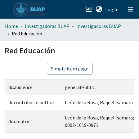
(current)
Log In
menu.section.about_menu
Home
Investigadoras BUAP
Investigadoras BUAP
Red Educación
All of DSpace
Red Educación
Simple item page
dc.audience
generalPublic
dc.contributor.author
León de la Rosa, Raquel Isamara
León de la Rosa, Raquel Isamara; 0
dc.creator
0003-1019-0971