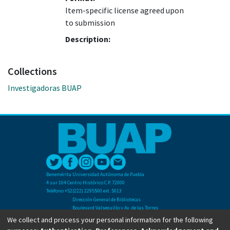
Item-specific license agreed upon
to submission
Description:
Collections
Investigadoras BUAP
Benemérita Universidad Autónoma de Puebla
4 sur 104 Centro Histórico C.P. 72000
Teléfono +52(222) 2295500 ext. 5013
Dirección General de Bibliotecas
Boulevard Valsequillo y Av. de las Torres
Ciudad Universitaria. Col. San Manuel
We collect and process your personal information for the following
C.P. 72570