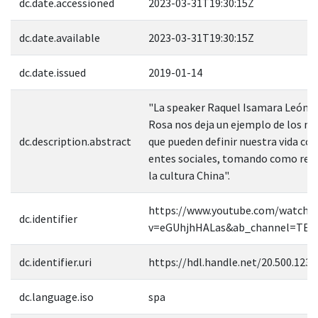
dc.date.accessioned
2023-03-31T19:30:15Z
dc.date.available
2023-03-31T19:30:15Z
dc.date.issued
2019-01-14
"La speaker Raquel Isamara León d
Rosa nos deja un ejemplo de los m
dc.description.abstract
que pueden definir nuestra vida co
entes sociales, tomando como ref
la cultura China".
https://www.youtube.com/watch?
dc.identifier
v=eGUhjhHALas&ab_channel=TEDx
dc.identifier.uri
https://hdl.handle.net/20.500.123
dc.language.iso
spa