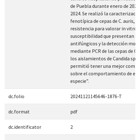
de Puebla durante enero de 202
2024. Se realizó la caracterizaci
fenotípica de cepas de C. auris, el
resistencia para valorar in vitro l
susceptibilidad que presentan a 
antifúngicos y la detección mole
mediante PCR de las cepas de C. a
los aislamientos de Candida spp.
permitió tener una mejor comp
sobre el comportamiento de est
especie”.
dc.folio
20241121145646-1876-T
dc.format
pdf
dc.identificator
2