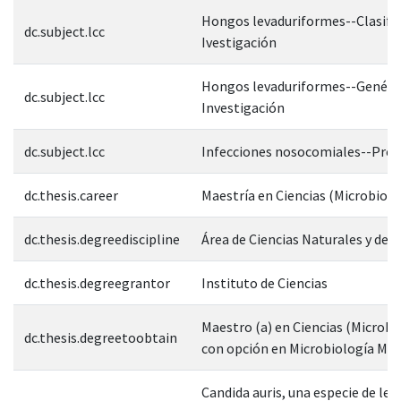
Hongos levaduriformes--Clasific
dc.subject.lcc
Ivestigación
Hongos levaduriformes--Genéti
dc.subject.lcc
Investigación
dc.subject.lcc
Infecciones nosocomiales--Prev
dc.thesis.career
Maestría en Ciencias (Microbiolo
dc.thesis.degreediscipline
Área de Ciencias Naturales y de l
dc.thesis.degreegrantor
Instituto de Ciencias
Maestro (a) en Ciencias (Microbi
dc.thesis.degreetoobtain
con opción en Microbiología Méd
Candida auris, una especie de lev