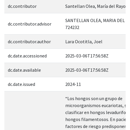
dc.contributor
Santellan Olea, María del Rayo
SANTELLAN OLEA, MARIA DEL R
dc.contributor.advisor
724232
dc.contributor.author
Lara Ocotitla, Joel
dc.date.accessioned
2025-03-06T17:56:58Z
dc.date.available
2025-03-06T17:56:58Z
dc.date.issued
2024-11
“Los hongos son un grupo de
microorganismos eucariotas, se
clasificar en hongos levadurifor
hongos filamentosos. En pacien
factores de riesgo predisponente