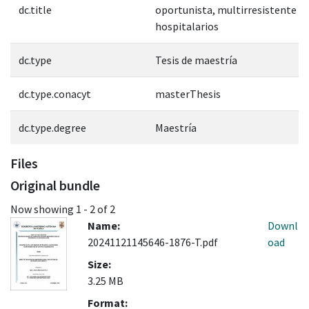
dc.title
oportunista, multirresistente e
hospitalarios
dc.type
Tesis de maestría
dc.type.conacyt
masterThesis
dc.type.degree
Maestría
Files
Original bundle
Now showing
1 - 2 of 2
Name:
Downl
20241121145646-1876-T.pdf
oad
Size:
3.25 MB
Format: