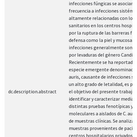
infecciones fúngicas se asocian
frecuencia a infecciones sistémic
altamente relacionadas con los 
sanitarios en los centros hospita
por la ruptura de las barreras fís
defensa como la piel y mucosas.
infecciones generalmente son c
por levaduras del género Candida
Recientemente se ha reportado
especie emergente denominada 
auris, causante de infecciones s
un alto grado de letalidad, es por
dc.description.abstract
el objetivo del presente trabajo 
identificar y caracterizar median
distintas pruebas fenotípicas y
moleculares a aislados de C. auris
de muestras clínicas. Se analiza
muestras provenientes de pacien
centros hospitalarios privados e