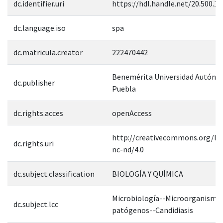
dc.identifier.uri
https://hdl.handle.net/20.500.1
dc.language.iso
spa
dc.matricula.creator
222470442
Benemérita Universidad Autóno
dc.publisher
Puebla
dc.rights.acces
openAccess
http://creativecommons.org/lic
dc.rights.uri
nc-nd/4.0
dc.subject.classification
BIOLOGÍA Y QUÍMICA
Microbiología--Microorganismo
dc.subject.lcc
patógenos--Candidiasis