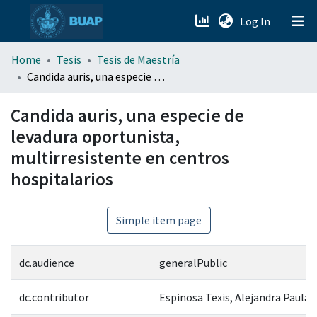
(current)
Log In
menu.section.about_menu
Home
Tesis
Tesis de Maestría
Candida auris, una especie de levadura oportunista, multirresistente en centros hospitalarios
All of DSpace
Candida auris, una especie de
levadura oportunista,
multirresistente en centros
hospitalarios
Simple item page
dc.audience
generalPublic
dc.contributor
Espinosa Texis, Alejandra Paula