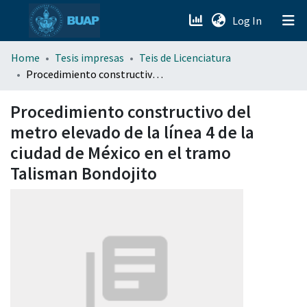
(current)
Log In
menu.section.about_menu
Home
Tesis impresas
Teis de Licenciatura
Procedimiento constructivo del metro elevado de la línea 4 de la ciudad de México en el tramo Talisman Bondojito
All of DSpace
Procedimiento constructivo del
metro elevado de la línea 4 de la
ciudad de México en el tramo
Talisman Bondojito