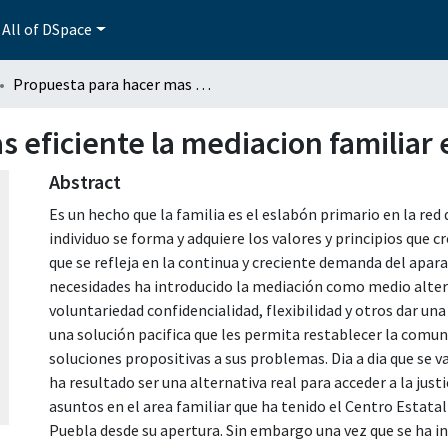
All of DSpace
Propuesta para hacer mas eficiente la mediacion familiar en el estado de Puebla
 eficiente la mediacion familiar 
Abstract
Es un hecho que la familia es el eslabón primario en la red d
individuo se forma y adquiere los valores y principios que cr
que se refleja en la continua y creciente demanda del aparat
necesidades ha introducido la mediación como medio altern
voluntariedad confidencialidad, flexibilidad y otros dar una
una solución pacifica que les permita restablecer la comu
soluciones propositivas a sus problemas. Dia a dia que se v
ha resultado ser una alternativa real para acceder a la ju
asuntos en el area familiar que ha tenido el Centro Estatal
Puebla desde su apertura. Sin embargo una vez que se ha i