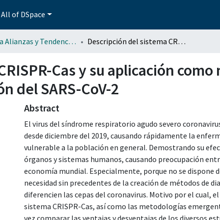
All of DSpace
Revista Alianzas y Tendencias BUAP (AyTBUAP)
Descripción del sistema CRISPR-Cas y su aplicación como metodología de punto de cuidado en la detección del SARS-CoV-2
 CRISPR-Cas y su aplicación como
ión del SARS-CoV-2
Abstract
El virus del síndrome respiratorio agudo severo coronavir
desde diciembre del 2019, causando rápidamente la enfer
vulnerable a la población en general. Demostrando su efe
órganos y sistemas humanos, causando preocupación entre l
economía mundial. Especialmente, porque no se dispone 
necesidad sin precedentes de la creación de métodos de dia
diferencien las cepas del coronavirus. Motivo por el cual, el
sistema CRISPR-Cas, así como las metodologías emergentes
vez comparar las ventajas y desventajas de los diversos est