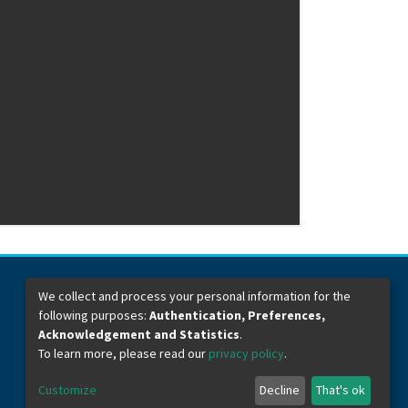
We collect and process your personal information for the
following purposes:
Authentication, Preferences,
Dirección General de Bibliotecas
Boulevard Valsequillo y Av. de las Torres
Acknowledgement and Statistics
.
Ciudad Universitaria. Col. San Manuel
To learn more, please read our
privacy policy
.
C.P. 72570
Teléfono +52 (222) 2295500 Ext 2901
Customize
Decline
That's ok