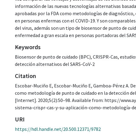
información de las nuevas tecnologías alternativas basad
aprobadas por la FDA como metodologías de diagnóstico, e
en personas enfermas con el COVID-19. Y son comparables
del virus, además son un tipo de biosensor de punto de cui
enfermedad a gran escala en personas portadoras del SAR
Keywords
Biosensor de punto de cuidado (BPC)
,
CRISPR-Cas
,
estudio
detección alternativos del SARS-CoV-2
Citation
Escobar-Muciño E, Escobar-Muciño E, Gamboa-Pérez A. Des
como metodología de punto de cuidado en la detección de
[Internet]. 2020;5(2):50–98. Available from: https://www
sistema-crispr-cas-y-su-aplicación-como-metodología-d
URI
https://hdl.handle.net/20.500.12371/9782