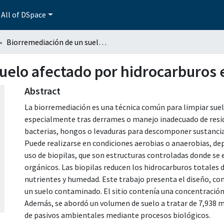
All of DSpace
Biorremediación de un suelo afectado por hidrocarburos en un pasivo ambiental.
uelo afectado por hidrocarburos 
Abstract
La biorremediación es una técnica común para limpiar sue
especialmente tras derrames o manejo inadecuado de resi
bacterias, hongos o levaduras para descomponer sustancia
Puede realizarse en condiciones aerobias o anaerobias, de
uso de biopilas, que son estructuras controladas donde s
orgánicos. Las biopilas reducen los hidrocarburos totales 
nutrientes y humedad. Este trabajo presenta el diseño, con
un suelo contaminado. El sitio contenía una concentració
Además, se abordó un volumen de suelo a tratar de 7,938 m
de pasivos ambientales mediante procesos biológicos.