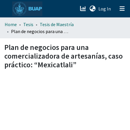
(current)
Log In
menu.section.about_menu
Home
Tesis
Tesis de Maestría
Plan de negocios para una comercializadora de artesanías, caso práctico: “Mexicatlali”
All of DSpace
Plan de negocios para una
comercializadora de artesanías, caso
práctico: “Mexicatlali”