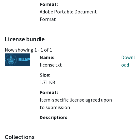
Format:
Adobe Portable Document
Format
License bundle
Now showing
1 - 1 of 1
Name:
Downl
license.txt
oad
Size:
1.71 KB
Format:
Item-specific license agreed upon
to submission
Description:
Collections