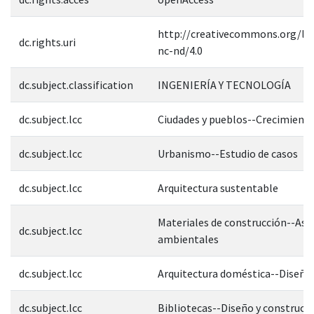
http://creativecommons.org/lic
dc.rights.uri
nc-nd/4.0
dc.subject.classification
INGENIERÍA Y TECNOLOGÍA
dc.subject.lcc
Ciudades y pueblos--Crecimient
dc.subject.lcc
Urbanismo--Estudio de casos
dc.subject.lcc
Arquitectura sustentable
Materiales de construcción--As
dc.subject.lcc
ambientales
dc.subject.lcc
Arquitectura doméstica--Diseños
dc.subject.lcc
Bibliotecas--Diseño y construcc