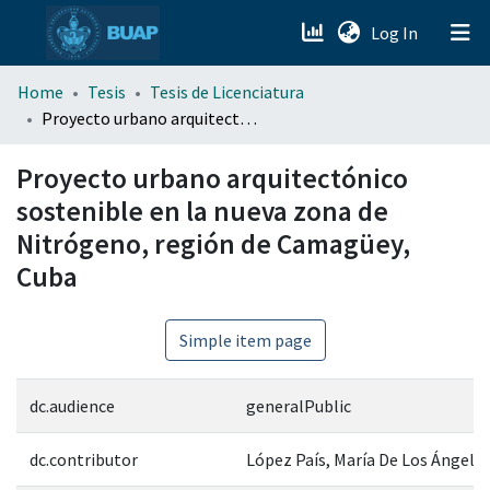
(current)
Log In
menu.section.about_menu
Home
Tesis
Tesis de Licenciatura
Proyecto urbano arquitectónico sostenible en la nueva zona de Nitrógeno, región de Camagüey, Cuba
All of DSpace
Proyecto urbano arquitectónico
sostenible en la nueva zona de
Nitrógeno, región de Camagüey,
Cuba
Simple item page
dc.audience
generalPublic
dc.contributor
López País, María De Los Ángele