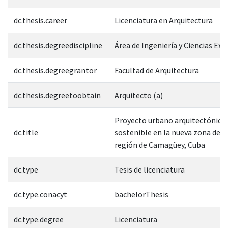
dc.thesis.career
Licenciatura en Arquitectura
dc.thesis.degreediscipline
Área de Ingeniería y Ciencias Exa
dc.thesis.degreegrantor
Facultad de Arquitectura
dc.thesis.degreetoobtain
Arquitecto (a)
Proyecto urbano arquitectónico
dc.title
sostenible en la nueva zona de 
región de Camagüey, Cuba
dc.type
Tesis de licenciatura
dc.type.conacyt
bachelorThesis
dc.type.degree
Licenciatura