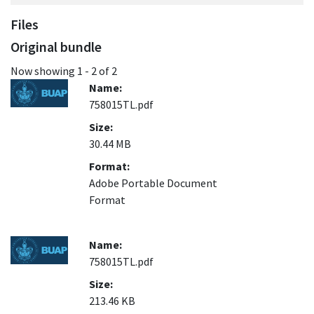
Files
Original bundle
Now showing
1 - 2 of 2
Name:
758015TL.pdf
Size:
30.44 MB
Format:
Adobe Portable Document
Format
Name:
758015TL.pdf
Size:
213.46 KB