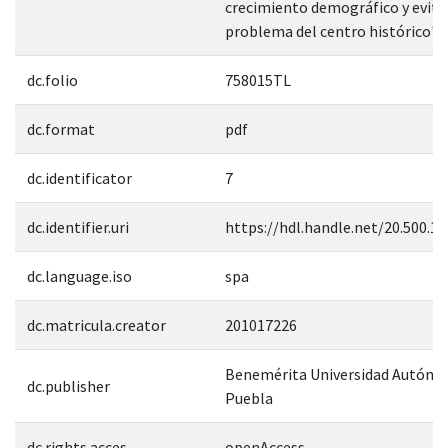
crecimiento demográfico y evitar
problema del centro histórico".
dc.folio
758015TL
dc.format
pdf
dc.identificator
7
dc.identifier.uri
https://hdl.handle.net/20.500.1
dc.language.iso
spa
dc.matricula.creator
201017226
Benemérita Universidad Autóno
dc.publisher
Puebla
dc.rights.acces
openAccess