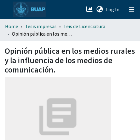
(current)
Log In
menu.section.about_menu
Home
Tesis impresas
Teis de Licenciatura
Opinión pública en los medios rurales y la influencia de los medios de comunicación.
All of DSpace
Opinión pública en los medios rurales
y la influencia de los medios de
comunicación.