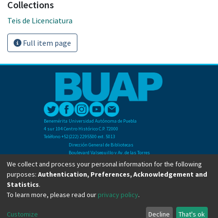
Collections
Teis de Licenciatura
Full item page
Benemérita Universidad Autónoma de Puebla
4 sur 104 Centro Histórico C.P. 72000
Teléfono +52(222) 2295500 ext. 5013
Dirección General de Bibliotecas
Boulevard Valsequillo y Av. de las Torres
Ciudad Universitaria. Col. San Manuel
We collect and process your personal information for the following
C.P. 72570
purposes:
Authentication, Preferences, Acknowledgement and
Teléfono +52 (222) 2295500 Ext 2901
Statistics
.
To learn more, please read our
privacy policy
.
Copyright © Dirección General de Bibliotecas - BUAP 2024. All right reserved.
Customize
Decline
That's ok