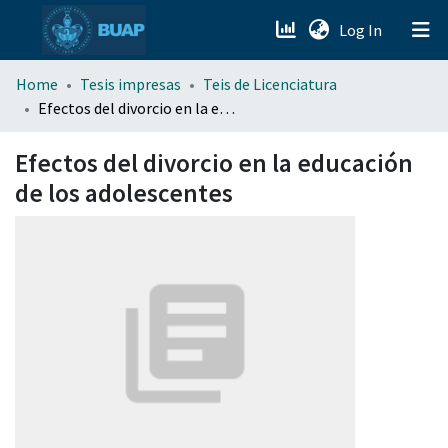
(current)
Log In
menu.section.about_menu
Home
Tesis impresas
Teis de Licenciatura
Efectos del divorcio en la educación de los adolescentes
All of DSpace
Efectos del divorcio en la educación
de los adolescentes