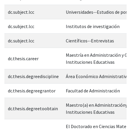
dc.subject.lcc
Universidades--Estudios de pos
dc.subject.lcc
Institutos de investigación
dc.subject.lcc
Científicos--Entrevistas
Maestría en Administración y Ge
dc.thesis.career
Instituciones Educativas
dc.thesis.degreediscipline
Área Económico Administrativa
dc.thesis.degreegrantor
Facultad de Administración
Maestro(a) en Administracióny G
dc.thesis.degreetoobtain
Instituciones Educativas
El Doctorado en Ciencias Matem