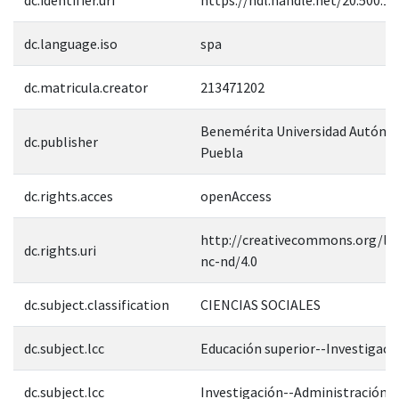
dc.language.iso
spa
dc.matricula.creator
213471202
Benemérita Universidad Autóno
dc.publisher
Puebla
dc.rights.acces
openAccess
http://creativecommons.org/lic
dc.rights.uri
nc-nd/4.0
dc.subject.classification
CIENCIAS SOCIALES
dc.subject.lcc
Educación superior--Investigaci
dc.subject.lcc
Investigación--Administración