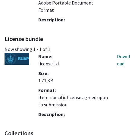
Adobe Portable Document
Format
Description:
License bundle
Now showing
1 - 1 of 1
Name:
Downl
license.txt
oad
Size:
1.71 KB
Format:
Item-specific license agreed upon
to submission
Description:
Collections