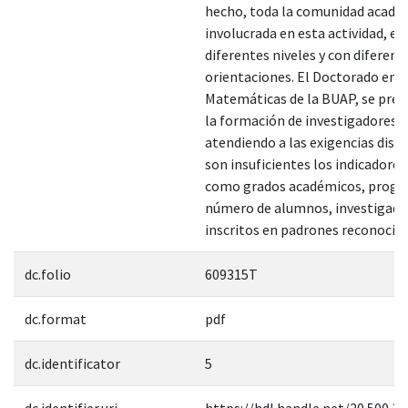
hecho, toda la comunidad acadé
involucrada en esta actividad, en
diferentes niveles y con diferent
orientaciones. El Doctorado en C
Matemáticas de la BUAP, se preo
la formación de investigadores
atendiendo a las exigencias disci
son insuficientes los indicadores
como grados académicos, progr
número de alumnos, investigado
inscritos en padrones reconocido
dc.folio
609315T
dc.format
pdf
dc.identificator
5
dc.identifier.uri
https://hdl.handle.net/20.500.1