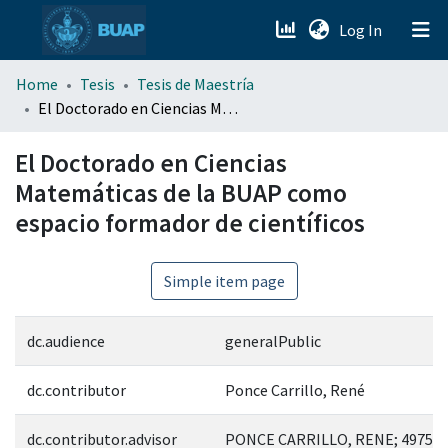
(current)
Log In
menu.section.about_menu
Home
Tesis
Tesis de Maestría
El Doctorado en Ciencias Matemáticas de la BUAP como espacio formador de científicos
All of DSpace
El Doctorado en Ciencias
Matemáticas de la BUAP como
espacio formador de científicos
Simple item page
dc.audience
generalPublic
dc.contributor
Ponce Carrillo, René
dc.contributor.advisor
PONCE CARRILLO, RENE; 49755