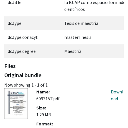
dc.title
la BUAP como espacio formador
científicos
dc.type
Tesis de maestría
dc.type.conacyt
masterThesis
dc.type.degree
Maestría
Files
Original bundle
Now showing
1 - 1 of 1
Name:
Downl
609315T.pdf
oad
Size:
1.29 MB
Format: