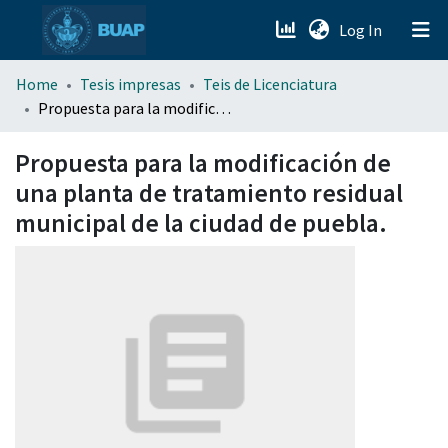
(current)
Log In
menu.section.about_menu
Home
Tesis impresas
Teis de Licenciatura
Propuesta para la modificación de una planta de tratamiento residual municipal de la ciudad de puebla.
All of DSpace
Propuesta para la modificación de
una planta de tratamiento residual
municipal de la ciudad de puebla.