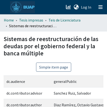
(current)
Log In
menu.section.about_menu
Home
Tesis impresas
Teis de Licenciatura
Sistemas de reestructuración de las deudas por el gobierno federal y la banca múltiple
All of DSpace
Sistemas de reestructuración de las
deudas por el gobierno federal y la
banca múltiple
Simple item page
dc.audience
generalPublic
dc.contributor.advisor
Sanchez Ruiz, Salvador
dc.contributor.author
Diaz Ramírez, Octavio Gustavo