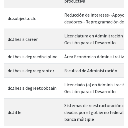
productiva
Reducción de intereses--Apoyo a
dc.subject.oclc
deudores--Reprogramación de c
Licenciatura en Adminitración Pú
dc.thesis.career
Gestión para el Desarrollo
dc.thesis.degreediscipline
Área Económico Administrativa
dc.thesis.degreegrantor
Facultad de Administración
Licenciado (a) en Administración
dc.thesis.degreetoobtain
Gestión para el Desarrollo
Sistemas de reestructuración de 
dc.title
deudas por el gobierno federal y 
banca múltiple