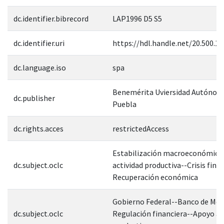
dc.identifier.bibrecord
LAP1996 D5 S5
dc.identifier.uri
https://hdl.handle.net/20.500.1
dc.language.iso
spa
Benemérita Uviersidad Autónom
dc.publisher
Puebla
dc.rights.acces
restrictedAccess
Estabilización macroeconómica
dc.subject.oclc
actividad productiva--Crisis fina
Recuperación económica
Gobierno Federal--Banco de Méx
dc.subject.oclc
Regulación financiera--Apoyo a 