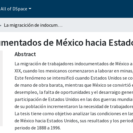
All of DSpace
La migracición de indocumentados de México hacia Estados Unidos
umentados de México hacia Estad
Abstract
La migración de trabajadores indocumentados de México a 
XIX, cuando los mexicanos comenzaron a laborar en minas, f
Este fenómeno se intensificó cuando Estados Unidos se c
de mano de obra barata, mientras que México se convirtió e
desempleo, la falta de oportunidades y el desarraigo gene
participación de Estados Unidos en las dos guerras mundia
de su población incrementaron la necesidad de trabajador
La tesis tiene como objetivo analizar las condiciones en l
de México hacia Estados Unidos, sus resultados y los perio
periodo de 1888 a 1996.