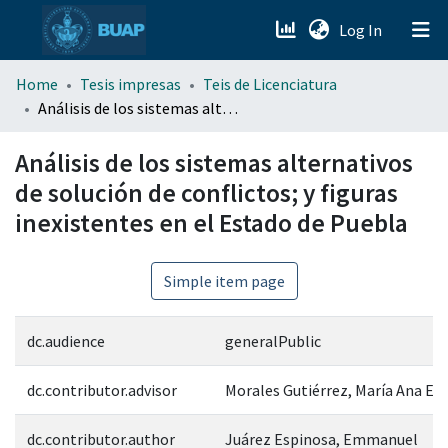
(current)
Log In
menu.section.about_menu
Home
Tesis impresas
Teis de Licenciatura
Análisis de los sistemas alternativos de solución de conflictos; y figuras inexistentes en el Estado de Puebla
All of DSpace
Análisis de los sistemas alternativos
de solución de conflictos; y figuras
inexistentes en el Estado de Puebla
Simple item page
dc.audience
generalPublic
dc.contributor.advisor
Morales Gutiérrez, María Ana Es
dc.contributor.author
Juárez Espinosa, Emmanuel