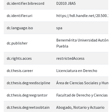
dc.identifier.bibrecord
D2010 J8A5
dc.identifier.uri
https://hdl.handle.net/20.500.1
dc.language.iso
spa
Benemérita Universidad Autóno
dc.publisher
Puebla
dc.rights.acces
restrictedAccess
dc.thesis.career
Licenciatura en Derecho
dc.thesis.degreediscipline
Área de Ciencias Sociales y Hum
dc.thesis.degreegrantor
Facultad de Derecho y Ciencias S
dc.thesis.degreetoobtain
Abogado, Notario y Actuario